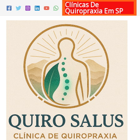
Clínicas De
Ir
Quiropraxia Em SP
para
o
conteúdo