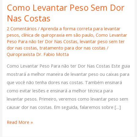
Como Levantar Peso Sem Dor
Como
Levantar
Nas Costas
Peso
2 Comentários
/
Aprenda a forma correta para levantar
Sem
pesos
,
clínica de quiropraxia em são paulo
,
Como Levantar
Dor
Peso Para não ter Dor Nas Costas
,
levantar peso sem ter
Nas
dor nas costas
,
tratamento para dor nas costas
/
Quiropraxista Dr. Fabio Motta
Costas
Como Levantar Peso Para não ter Dor Nas Costas Este guia
mostrará a melhor maneira de levantar peso ou caixas para
que você não tenha dores nas costas. Também ensinará
como evitar lesões e ensinará a melhor técnica para
levantar pesos. Primeiro, veremos como levantar peso sem
causar dor nas costas. Em seguida, falaremos sobre […]
Read More »