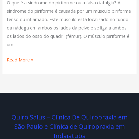
O que é a síndrome do piriforme ou a falsa ciatalgia? A
do
síndrome do piriforme é causada por um músculo piriforme
piriforme?
tenso ou inflamado. Este músculo está localizado no fundo
da nádega em ambos os lados da pelve e se liga a ambos
os lados do osso do quadril (fêmur). O músculo piriforme é
um
Read More »
Quiro Salus – Clínica De Quiropraxia em
São Paulo e Clínica de Quiropraxia em
Indaiatuba