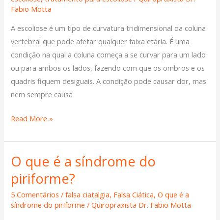
Fabio Motta
escoliose
A escoliose é um tipo de curvatura tridimensional da coluna
vertebral que pode afetar qualquer faixa etária. É uma
condição na qual a coluna começa a se curvar para um lado
ou para ambos os lados, fazendo com que os ombros e os
quadris fiquem desiguais. A condição pode causar dor, mas
nem sempre causa
Read More »
O que é a síndrome do
O
que
piriforme?
é
5 Comentários
/
falsa ciatalgia
,
Falsa Ciática
,
O que é a
a
síndrome do piriforme
/
Quiropraxista Dr. Fabio Motta
síndrome