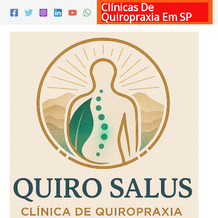
Clínicas De
Ir
Quiropraxia Em SP
para
o
conteúdo