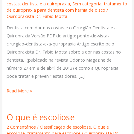
Dor
costas
,
dentista e a quiropraxia
,
Sem categoria
,
tratamento
de quiropraxia para dentista com hernia de disco
/
Nas
Quiropraxista Dr. Fabio Motta
Costas
Dentista com dor nas costas e o Cirurgião Dentista e a
Quiropraxia Versão PDF do artigo: ponto-de-vista-
cirurgiao-dentista-e-a-quiropraxia Artigo escrito pelo
Quiropraxista Dr. Fabio Motta sobre a dor nas costas no
dentista, (publicado na revista Odonto Magazine de
número 27 em 8 de abril de 2013) e como a Quiropraxia
pode tratar e prevenir estas dores, […]
Read More »
O que é escoliose
O
que
2 Comentários
/
Classificação de escoliose
,
O que é
é
escoliose
,
tratamento para escoliose
/
Quiropraxista Dr.